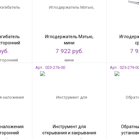
згибатель
Иглодержатель Мэтью,
Иглодерж
сторонний
мини
с
руб.
7 922 руб.
7 9
Арт.: 023-276-00
Арт.: 025-279-0
 наложения
Инструмент для
Обратны
сторонний
открывания и закрывания
установ