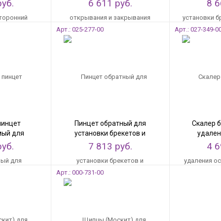
замка discovery® sl
щечн
руб.
6 611 руб.
8 6
Арт.: 025-277-00
Арт.: 027-349-0
пинцет
Пинцет обратный для
Скалер 
мый для
установки брекетов и
удален
ования
ангуляции с длинными
адгезив
руб.
7 813 руб.
4 6
ых трубок (
ручками
фикса
ечками)
двух
Арт.: 000-731-00