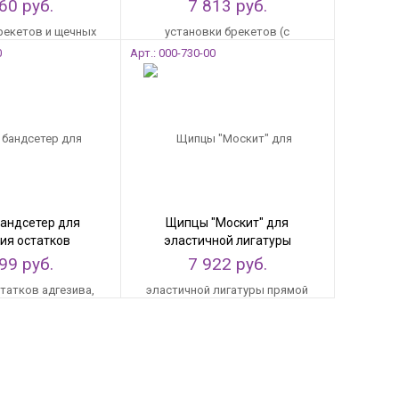
ых трубок
язычком)
60 руб.
7 813 руб.
0
Арт.: 000-730-00
бандсетер для
Щипцы "Москит" для
ия остатков
эластичной лигатуры
а, цемента и
прямой
99 руб.
7 922 руб.
ции колец
сторонний