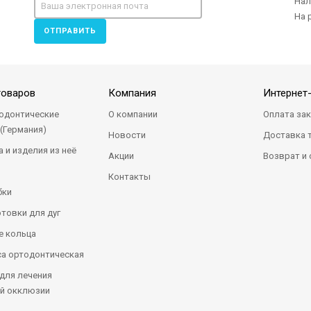
Нал
На 
ОТПРАВИТЬ
товаров
Компания
Интернет
одонтические
О компании
Оплата за
(Германия)
Новости
Доставка 
 и изделия из неё
Акции
Возврат и
Контакты
бки
отовки для дуг
 кольца
а ортодонтическая
для лечения
й окклюзии