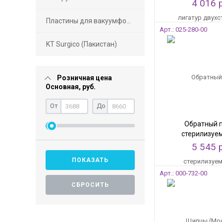
4 016 
Пластины для вакуумформеров
Арт.: 025-280-00
KT Surgico (Пакистан)
Розничная цена
Основная, руб.
От
До
Обратный 
стерилизуе
позиционир
5 545 
брекетов и щечн
с узкими щ
Арт.: 000-732-00