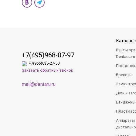
Каталог 
Винты орт
+7(495)968-07-9
7
Dentaurum 
+7(966)035-27-50
Проволока
Заказать обратный звонок
Брекеты
mail@dentaru.ru
Замки тру
Дуги и заг
Бандажные
Пластмасс
Аппараты 
дистально