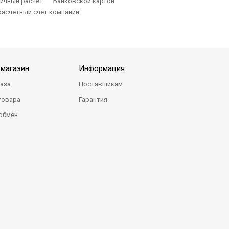
ичный расчет
Банковской картой
расчётный счет компании
-магазин
Информация
каза
Поставщикам
товара
Гарантия
 обмен