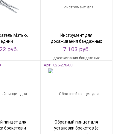
атель Мэтью,
Инструмент для
редний
досаживания бандажных
колец
22 руб.
7 103 руб.
0
Арт.: 025-276-00
й пинцет для
Обратный пинцет для
ки брекетов и
установки брекетов (с